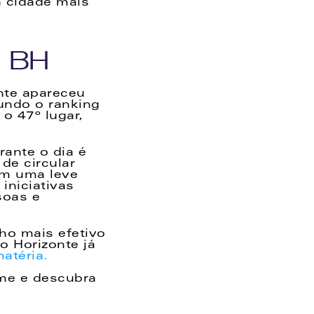
 cidade mais 
m BH
te apareceu 
ndo o ranking 
 47º lugar, 
nte o dia é 
e circular 
m uma leve 
niciativas 
oas e 
o mais efetivo 
 Horizonte já 
matéria.
me e descubra 