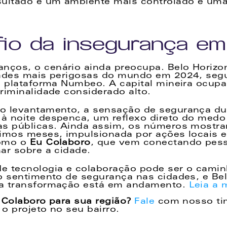
sultado é um ambiente mais controlado e uma
fio da insegurança e
ços, o cenário ainda preocupa. Belo Horizon
dades mais perigosas do mundo em 2024, segu
a plataforma Numbeo. A capital mineira ocupa o
riminalidade considerado alto.
 levantamento, a sensação de segurança dura
 noite despenca, um reflexo direto do medo d
as públicas. Ainda assim, os números mostra
imos meses, impulsionada por ações locais e i
omo o 
Eu Colaboro
, que vem conectando pess
ar sobre a cidade.
 tecnologia e colaboração pode ser o caminh
o sentimento de segurança nas cidades, e Belo
a transformação está em andamento. 
Leia a 
 Colaboro para sua região?
Fale 
com nosso ti
o projeto no seu bairro.