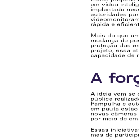
Esses projetos 
em vídeo inteli
implantado ness
autoridades por
videomonitoram
rápida e eficien
Mais do que um
mudança de pos
proteção dos e
projeto, essa a
capacidade de r
A for
A ideia vem se 
pública realiza
Pampulha e auto
em pauta estão 
novas câmeras i
por meio de em
Essas iniciativ
mas de particip