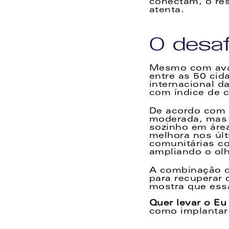
conectam, o re
atenta.
O desa
Mesmo com avan
entre as 50 ci
internacional d
com índice de c
De acordo com o
moderada, mas à
sozinho em áre
melhora nos últ
comunitárias c
ampliando o olh
A combinação de
para recuperar 
mostra que ess
Quer levar o Eu
como implantar 