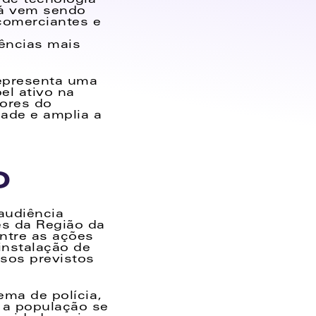
de tecnologia 
já vem sendo 
comerciantes e 
ncias mais 
epresenta uma 
 ativo na 
ores do 
ade e amplia a 
o
audiência 
es da Região da 
tre as ações 
nstalação de 
os previstos 
ma de polícia, 
 a população se 