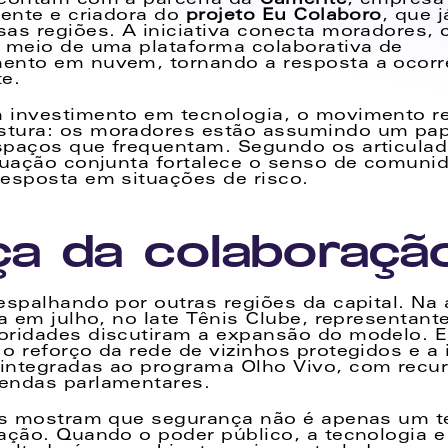
contam com a parceria da 
Camerite
, empresa 
gente e criadora do 
projeto Eu Colaboro
, que 
as regiões. A iniciativa conecta moradores, 
 meio de uma plataforma colaborativa de 
ento em nuvem, tornando a resposta a ocorrê
te.
 investimento em tecnologia, o movimento r
tura: os moradores estão assumindo um papel
spaços que frequentam. Segundo os articulad
tuação conjunta fortalece o senso de comunid
esposta em situações de risco.
ça da colaboraçã
espalhando por outras regiões da capital. Na 
da em julho, no Iate Tênis Clube, representant
ridades discutiram a expansão do modelo. En
o reforço da rede de vizinhos protegidos e a i
ntegradas ao programa Olho Vivo, com recurs
endas parlamentares.
as mostram que segurança não é apenas um te
ação. Quando o poder público, a tecnologia e