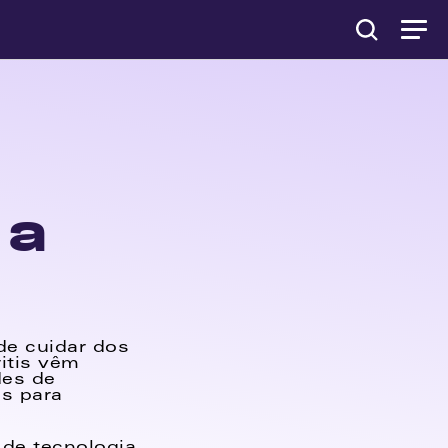
a 
e cuidar dos 
tis vêm 
es de 
s para 