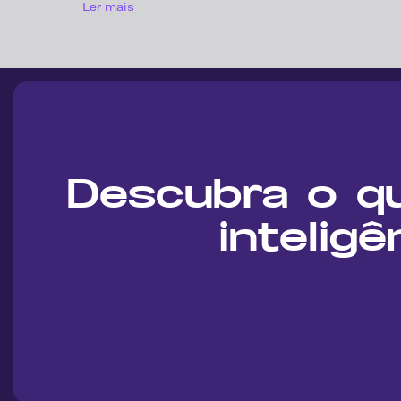
Ler mais
Descubra o q
inteligê