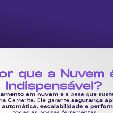
Qualidade máxima
or que a Nuvem é
Indispensável? 
namento em nuvem
 é a base que suste
a Camerite. Ele garante 
segurança ap
 automática, escalabilidade e perfo