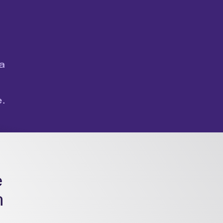
al, leitura de placas e mapas de calor, 
s em alta qualidade, tanto na câmera 
mento. A Camerite é reconhecida no 
ferência em qualidade de imagens em 
 
. 
 
 