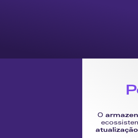
P
O 
armaze
ecossistem
atualização