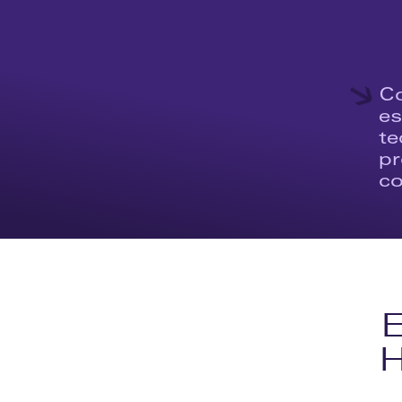
Escolha entre 1, 3, 7, 15, 30 dias ou até 
armazenamento, com escalabilidade con
câmeras e a complexidade do projeto.
Co
es
te
pr
co
E
H