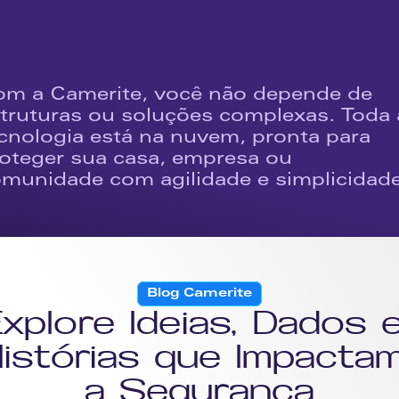
reconhecimento fáci
1 ano de 
precisam de imagen
forme o número de 
quanto no armazena
mercado por ser re
nuvem
m a Camerite, você não depende de 
truturas ou soluções complexas. Toda a
cnologia está na nuvem, pronta para 
oteger sua casa, empresa ou 
munidade com agilidade e simplicidade
Blog Camerite
xplore Ideias, Dados e
istórias que Impactam
a Segurança