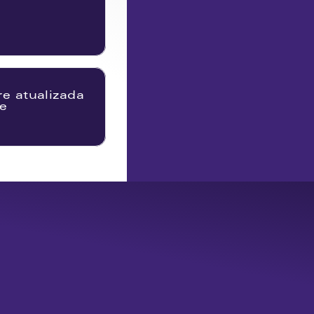
e atualizada 
e
e: HD, FullHD e 4K
avançados da plataforma, como 