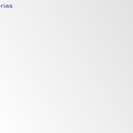
ias 
Artigos
formam imagens em decisões