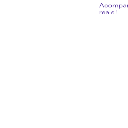
Acompanh
reais!
5 formas como a IA previne crime
6 de agosto de 2026
Ler mais