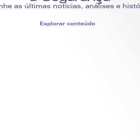
e as últimas notícias, análises e histór
Explorar conteúdo
Artigos
s no dia a dia 
Dados que trans
30 de julho de 2026
Ler mais