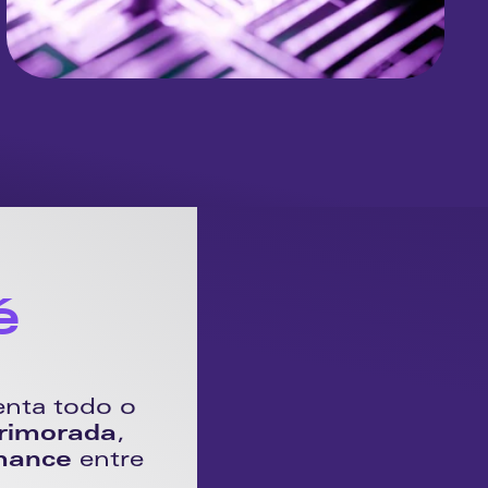
 
nta todo o 
rimorada
, 
rmance
 entre 