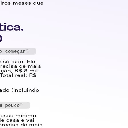
iros meses que 
ca, 
)
o começar"  
só isso. Ele 
ecisa de mais 
ão, R$ 8 mil 
otal real: R$ 
do (incluindo 
 
m pouco"  
 esse mínimo 
e casa e vai 
precisa de mais 