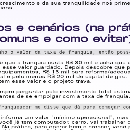
rescimento e da sua tranquilidade nos prime
icos. 
s e cenários (na práti
comuns e como evitar
nho o valor da taxa de franquia, então poss
 que a franquia custa R$ 30 mil e acha que é 
esse valor guardado. Depois descobre que pr
equipamentos, R$ 15 mil para reforma/adequaç
al e pelo menos R$ 20 mil de capital de giro. T
tem esse valor e o projeto trava. 
mpre perguntar pelo investimento total estima
) antes de se empolgar com a taxa de franquia.
franqueador me disse que dá para começar co
 informa um valor "mínimo operacional", mas
ocê já tem computador, carro, vai trabalhar d
 Na prática, para operar bem e crescer, você 