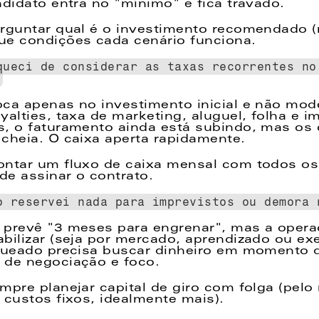
ndidato entra no "mínimo" e fica travado. 
rguntar qual é o investimento recomendado (
ue condições cada cenário funciona. 
queci de considerar as taxas recorrentes no 
 
ca apenas no investimento inicial e não mode
yalties, taxa de marketing, aluguel, folha e i
, o faturamento ainda está subindo, mas os c
cheia. O caixa aperta rapidamente. 
ontar um fluxo de caixa mensal com todos os 
de assinar o contrato. 
o reservei nada para imprevistos ou demora 
prevê "3 meses para engrenar", mas a operaç
bilizar (seja por mercado, aprendizado ou ex
queado precisa buscar dinheiro em momento d
 de negociação e foco. 
mpre planejar capital de giro com folga (pel
 custos fixos, idealmente mais). 