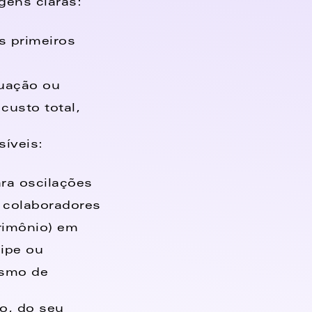
gens claras: 
 primeiros 
uação ou 
usto total, 
íveis: 
ra oscilações 
colaboradores 
rimônio) em 
ipe ou 
smo de 
, do seu 