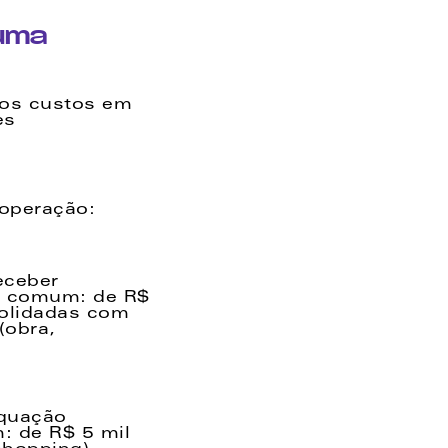
ma 
os custos em 
s 
operação: 
eceber 
a comum: de R$ 
olidadas com 
obra, 
 
quação 
: de R$ 5 mil 