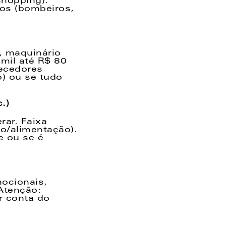
hopping). 
os (bombeiros, 
 maquinário 
mil até R$ 80 
ecedores 
 ou se tudo 
.)  
ar. Faixa 
o/alimentação). 
 ou se é 
ocionais, 
tenção: 
 conta do 