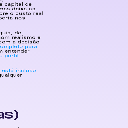
, 
 capital de 
mas deixa as 
re o custo real 
erta nos 
uia, do 
com realismo e 
com a decisão 
ompleto para 
 e também entender 
perfil 
está incluso 
ualquer 
as)