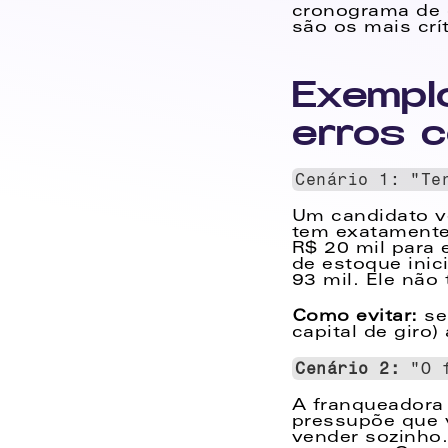
cronograma de c
são os mais crít
Exemplo
erros 
Cenário 1: "Te
Um candidato vê
tem exatamente 
R$ 20 mil para 
de estoque inici
93 mil. Ele não 
Como evitar:
 se
capital de giro
Cenário 2: 
"O 
A franqueadora
pressupõe que v
vender sozinho.