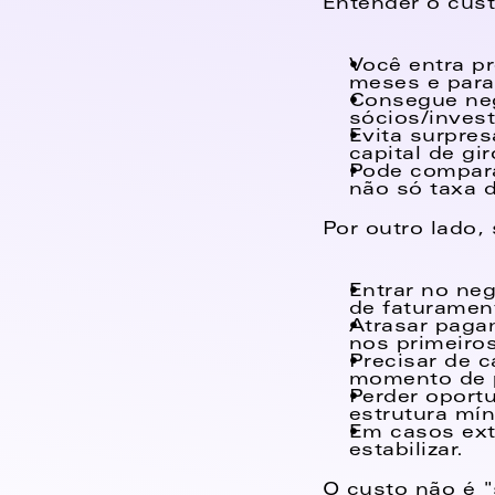
Entender o cust
Você entra pr
meses e para 
Consegue neg
sócios/inves
Evita surpre
capital de gir
Pode comparar
não só taxa d
Por outro lado,
Entrar no neg
de faturamen
Atrasar paga
nos primeiro
Precisar de c
momento de 
Perder oportu
estrutura mín
Em casos ext
estabilizar. 
O custo não é "