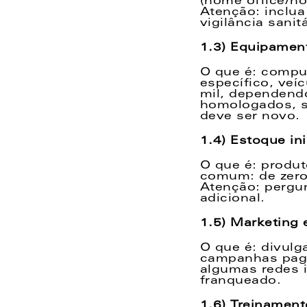
(home office/ho
Atenção: inclua
vigilância sanitá
1.3) Equipament
O que é: comput
específico, veí
mil, dependendo
homologados, s
deve ser novo. 
1.4) Estoque ini
O que é: produt
comum: de zero 
Atenção: pergun
adicional. 
1.5) Marketing 
O que é: divulg
campanhas pagas
algumas redes i
franqueado. 
1.6) Treinament