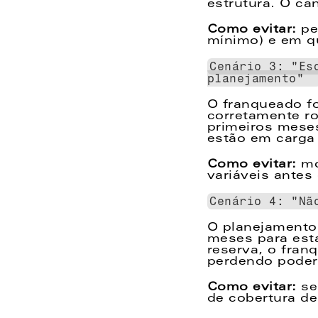
estrutura. O ca
Como evitar: 
pe
mínimo) e em q
Cenário 3: "Es
planejamento" 
O franqueado fo
corretamente ro
primeiros meses
estão em carga 
Como evitar:
 m
variáveis antes 
Cenário 4: "Nã
O planejamento 
meses para esta
reserva, o fran
perdendo poder
Como evitar: 
se
de cobertura de