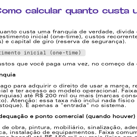
omo calcular quanto custa u
uanto custa uma franquia de verdade, divida 
estimento inicial (one-time), custos recorrente
) e capital de giro (reserva de segurança). 
timento inicial (one-time) 
ustos que você paga uma vez, no começo da 
nquia  
ago para adquirir o direito de usar a marca, r
cial e ter acesso ao modelo operacional. Faix
anquias) até R$ 200 mil ou mais (marcas cons
o). Atenção: essa taxa não inclui nada físico (
toque). É apenas a "entrada" no sistema. 
dequação e ponto comercial (quando houver) 
de obra, pintura, mobiliário, sinalização, ade
lica, instalação de equipamentos. Faixa comum