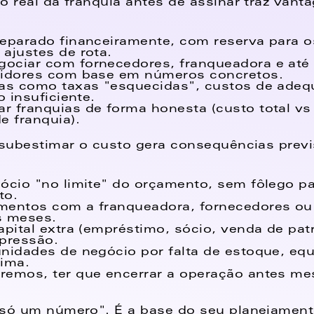
o real da franquia antes de assinar traz vanta
eparado financeiramente, com reserva para os
ajustes de rota. 
ociar com fornecedores, franqueadora e até 
tidores com base em números concretos. 
sas como taxas "esquecidas", custos de adeq
o insuficiente. 
 franquias de forma honesta (custo total vs c
e franquia). 
 subestimar o custo gera consequências previs
ócio "no limite" do orçamento, sem fôlego pa
to. 
mentos com a franqueadora, fornecedores ou 
s meses. 
apital extra (empréstimo, sócio, venda de pat
pressão. 
nidades de negócio por falta de estoque, equ
ima. 
remos, ter que encerrar a operação antes me
só um número". É a base do seu planejamento