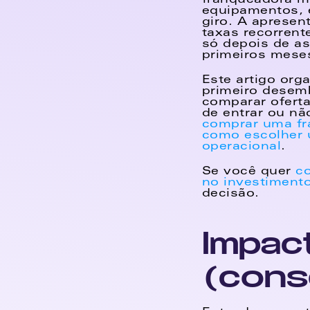
franqueadora mo
equipamentos, e
giro. A apresen
taxas recorrent
só depois de as
primeiros meses
Este artigo org
primeiro desemb
comparar oferta
de entrar ou nã
comprar uma fr
como escolher u
operacional
.
Se você quer 
co
no investiment
decisão.
Impac
(cons