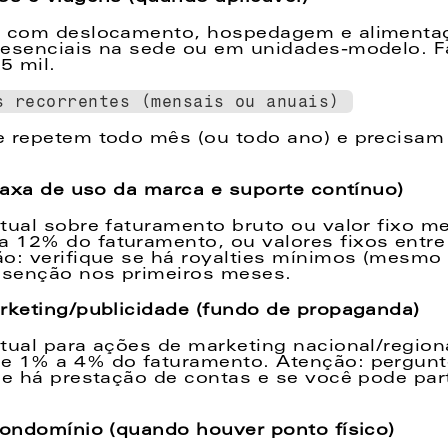
s com deslocamento, hospedagem e alimentaç
resenciais na sede ou em unidades-modelo. F
5 mil. 
s recorrentes (mensais ou anuais) 
 repetem todo mês (ou todo ano) e precisam 
(taxa de uso da marca e suporte contínuo) 
tual sobre faturamento bruto ou valor fixo men
12% do faturamento, ou valores fixos entre 
o: verifique se há royalties mínimos (mesmo s
isenção nos primeiros meses. 
rketing/publicidade (fundo de propaganda)  
tual para ações de marketing nacional/regiona
e 1% a 4% do faturamento. Atenção: pergunt
se há prestação de contas e se você pode part
condomínio (quando houver ponto físico)  