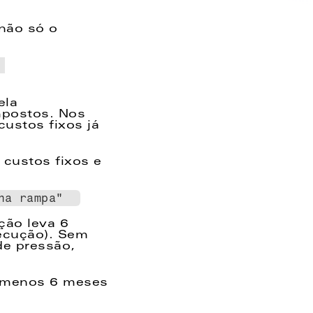
não só o 
la 
mpostos. Nos 
ustos fixos já 
custos fixos e 
na rampa"  
ão leva 6 
ecução). Sem 
e pressão, 
o menos 6 meses 