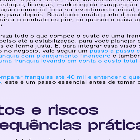
stra "a partir de X", mas não detalha reforma
stoque, licenças, marketing de inauguração e
tação comercial foca no investimento inicial, 
es para depois. Resultado: muita gente descob
sinar o contrato ou pior, só quando o caixa ap
. 
aniza tudo o que compõe o custo de uma franq
olso até a estabilização, para você planejar 
s de forma justa. E, para integrar essa visão 
o no negócio, vale seguir um 
passo a passo c
anquia com planejamento financeiro
ma franquia levando em conta o custo total e 
mparar franquias até 40 mil e entender o que 
o
, este é um passo essencial antes de tomar q
tos e riscos 
equências prátic