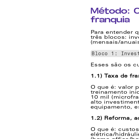
Método: C
franquia
Para entender q
três blocos: inv
(mensais/anuais
Bloco 1: Inves
Esses são os c
1.1) Taxa de fra
O que é: valor p
treinamento ini
10 mil (microfr
alto investiment
equipamento, es
1.2) Reforma, a
O que é: custos 
elétrica/hidráu