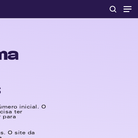
a 
s
ero inicial. O 
isa ter 
 para 
 O site da 