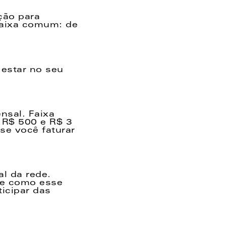
ão para 
aixa comum: de 
estar no seu 
sal. Faixa 
R$ 500 e R$ 3 
e você faturar 
l da rede. 
e como esse 
icipar das 