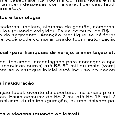
me based) até R$ 150 mil ou mais (lojas em s
 também despesas com alvará, licenças, laud
ria etc.). 
os e tecnologia  
adores, tablets, sistema de gestão, câmeras,
culos (quando exigido). Faixa comum: de R$ 3 
 do segmento. Atenção: verifique se há forn
e você pode comprar usado (com autorização)
cial (para franquias de varejo, alimentação etc
os, insumos, embalagens para começar a oper
(serviços puros) até R$ 50 mil ou mais (varej
te se o estoque inicial está incluso no pacote
e inauguração  
ação local, evento de abertura, materiais prom
. Faixa comum: de R$ 2 mil até R$ 15 mil. A
ncluem kit de inauguração; outras deixam por
os e viagens (quando aplicável)  