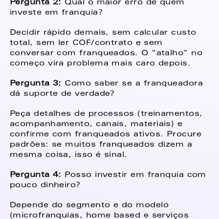
Pergunta 2: 
Qual o maior erro de quem 
investe em franquia?  
Decidir rápido demais, sem calcular custo 
total, sem ler COF/contrato e sem 
conversar com franqueados. O “atalho” no 
começo vira problema mais caro depois. 
Pergunta 3: 
Como saber se a franqueadora 
dá suporte de verdade?  
Peça detalhes de processos (treinamentos, 
acompanhamento, canais, materiais) e 
confirme com franqueados ativos. Procure 
padrões: se muitos franqueados dizem a 
mesma coisa, isso é sinal. 
Pergunta 4: 
Posso investir em franquia com 
pouco dinheiro?  
Depende do segmento e do modelo 
(microfranquias, home based e serviços 