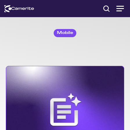
Mobile
Atualizações
dos
Aplicativos
(Android
e
iOS)