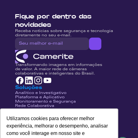
Fique por dentro das 
novidades
Receba notícias sobre segurança e tecnologia 
diretamente no seu e-mail.
Transformando imagens em informações 
de valor. A maior rede de câmeras 
colaborativas e inteligentes do Brasil.
Soluções
Analítico e Investigativo
Plataforma e Aplicativo
Monitoramento e Segurança
Rede Colaborativa
Conexão e Nuvem
Institucional
Utilizamos cookies para oferecer melhor
Fale Conosco
Central de Ajuda
experiência, melhorar o desempenho, analisar
Trabalhe Conosco
como você interage em nosso site e
Seja Franqueado