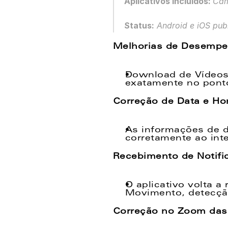
Aplicativos incluídos: 
Cam
Status:
 Android e iOS pub
Melhorias de Desempe
Download de Vídeos c
exatamente no ponto
Correção de Data e Ho
As informações de d
corretamente ao inte
Recebimento de Notifi
O aplicativo volta a
Movimento, detecçã
Correção no Zoom das