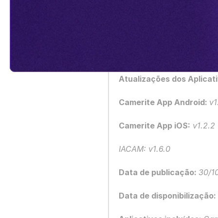
Atualizações dos Aplicati
Camerite App Android: 
v1
Camerite App iOS:
 v1.2.2
IACAM: v1.6.0
Data de publicação: 
30/1
Data de disponibilização: