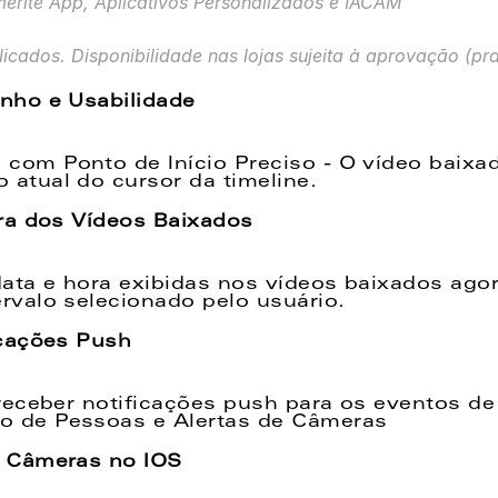
erite App, Aplicativos Personalizados e IACAM
licados. Disponibilidade nas lojas sujeita à aprovação (pr
nho e Usabilidade
om Ponto de Início Preciso - O vídeo baixado
 atual do cursor da timeline.
ra dos Vídeos Baixados
ata e hora exibidas nos vídeos baixados ago
rvalo selecionado pelo usuário.
cações Push
 receber notificações push para os eventos de
o de Pessoas e Alertas de Câmeras
 Câmeras no IOS