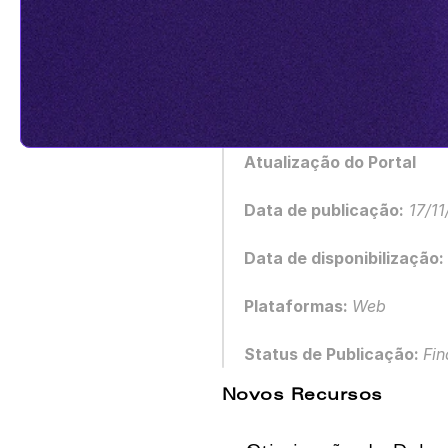
Atualização do Portal
Data de publicação:
 17/1
Data de disponibilização:
Plataformas: 
Web
Status de Publicação: 
Fin
Novos Recursos