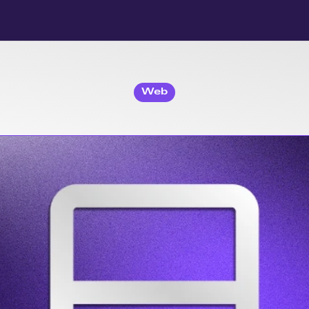
Web
alizações
do
Por