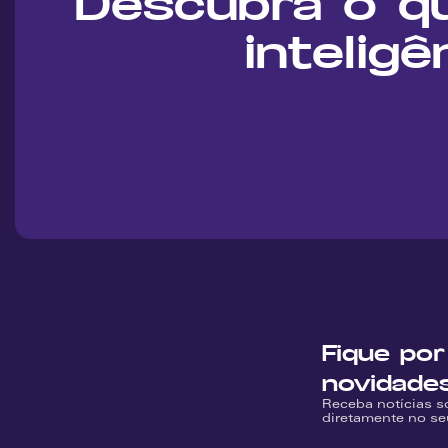
Descubra o q
inteligê
Fique por
novidade
Receba notícias s
diretamente no se