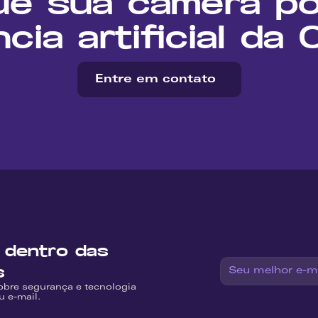
ue sua câmera po
ncia artificial da
Entre em contato
 dentro das 
s
obre segurança e tecnologia 
u e-mail.