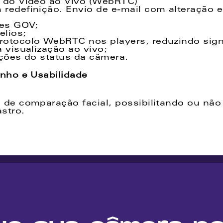
y do Vídeo ao Vivo (WebRTC)
redefinição. Envio de e-mail com alteração e
ões GOV;
elios;
otocolo WebRTC nos players, reduzindo signi
 visualização ao vivo; 
ações do status da câmera.
nho e Usabilidade
de comparação facial, possibilitando ou não 
stro.