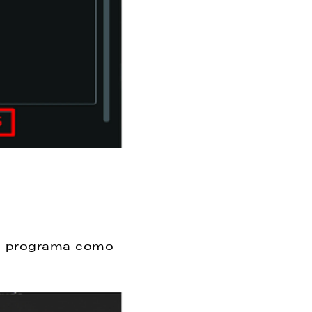
 
o programa como 