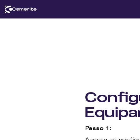
Com
Config
Equip
Passo 1: