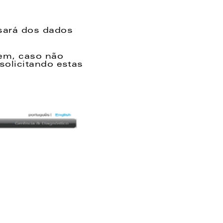
sará dos dados 
em, caso não 
olicitando estas 