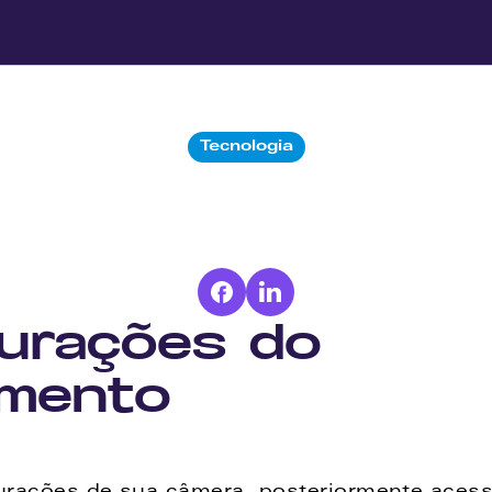
Tecnologia
o
abrir
porta
HT
modem
local?
urações do 
amento 