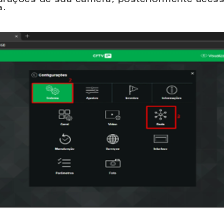
urações de sua câmera, posteriormente acess
. 