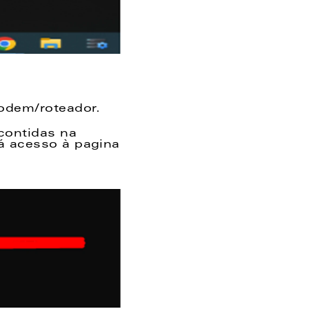
odem/roteador. 
ontidas na 
á acesso à pagina 