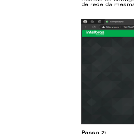
Acesse as config
de rede da mesma
Passo 2: