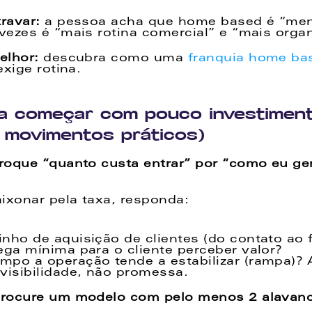
ravar:
 a pessoa acha que home based é “meno
ezes é “mais rotina comercial” e “mais organ
lhor: 
descubra como uma 
franquia home ba
xige rotina. 
a começar com pouco investimento
 movimentos práticos)
oque “quanto custa entrar” por “como eu ger
ixonar pela taxa, responda: 
inho de aquisição de clientes (do contato ao
ega mínima para o cliente perceber valor? 
po a operação tende a estabilizar (rampa)? A
visibilidade, não promessa. 
rocure um modelo com pelo menos 2 alavanca