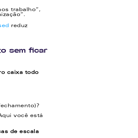
s trabalho”, 
ização”.  
sed 
reduz 
 sem ficar 
o caixa todo 
 fechamento)? 
qui você está 
s de escala  