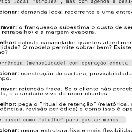
viço local “simples”, mas com agenda e desl
cionar:
 demanda local recorrente e uma entre
ravar: 
o franqueado subestima o custo de serv
retrabalho) e a margem evapora.  
lhor: 
calcule capacidade: quantos atendime
idade? O modelo permite cobrar bem? Existe 
ho? 
orrência (mensalidade) com operação enxuta 
cionar:
 construção de carteira, previsibilidade
po.  
ravar:
 retenção fraca. Se o cliente não perceb
a, e a unidade vive de repor clientes.  
lhor: 
peça o “ritual de retenção” (relatórios, 
idências, revisão periódica) e como isso é ope
e based como “atalho” para gastar menos  
cionar:
 menor estrutura fixa e mais flexibilida