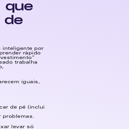
 que 
de 
nteligente por 
prender rápido 
vestimento” 
ado trabalha 
, 
arecem iguais, 
ar de pé (inclui 
r problemas. 
ar levar só 