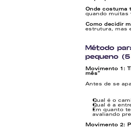
Onde costuma t
quando muitas v
Como decidir me
estrutura, mas e
Método par
pequeno (5
Movimento 1: Tr
mês”  
Antes de se apa
Qual é o cam
Qual é a entr
Em quanto tem
avaliando pre
Movimento 2: P