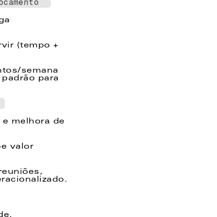
ocamento  
ga 
ir (tempo + 
ntos/semana 
padrão para 
 
 e melhora de 
e valor 
reuniões, 
racionalizado. 
de.  