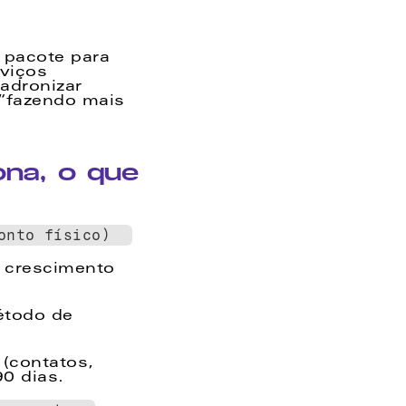
pacote para 
viços 
adronizar 
“fazendo mais 
na, o que 
onto físico)  
 crescimento 
todo de 
(contatos, 
0 dias. 