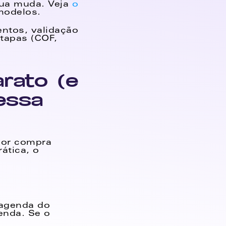
gua muda. Veja 
o 
modelos.
ntos, validação 
tapas (COF, 
rato (e 
ssa 
or compra 
tica, o 
agenda do 
enda. Se o 