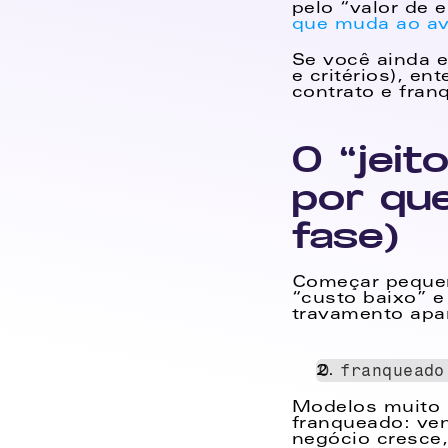
pelo “valor de 
que muda ao ava
Se você ainda e
e critérios), en
contrato e fran
O “jeit
por que
fase)
Começar pequen
“custo baixo” e
travamento apa
O franqueado
Modelos muito 
franqueado: ven
negócio cresce,