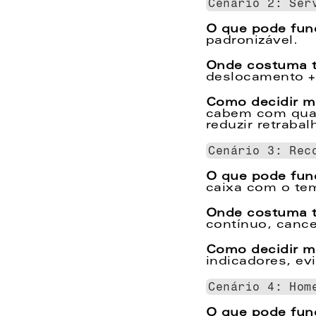
Cenário 2: Ser
O que pode fun
padronizável.  
Onde costuma t
deslocamento + 
Como decidir me
cabem com qual
reduzir retrabal
Cenário 3: Rec
O que pode fun
caixa com o tem
Onde costuma t
contínuo, cancel
Como decidir me
indicadores, ev
Cenário 4: Hom
O que pode fun