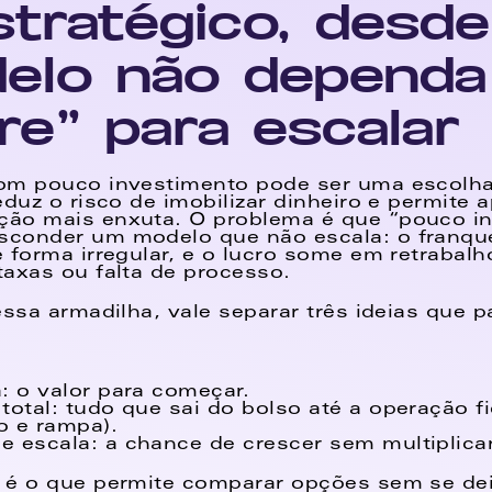
stratégico, desde
elo não dependa 
gre” para escalar
m pouco investimento pode ser uma escolha i
duz o risco de imobilizar dinheiro e permite a
ão mais enxuta. O problema é que “pouco in
conder um modelo que não escala: o franque
 forma irregular, e o lucro some em retrabalho
axas ou falta de processo. 
essa armadilha, vale separar três ideias que p
: o valor para começar. 
total: tudo que sai do bolso até a operação fic
ro e rampa). 
e escala: a chance de crescer sem multiplica
é o que permite comparar opções sem se deix