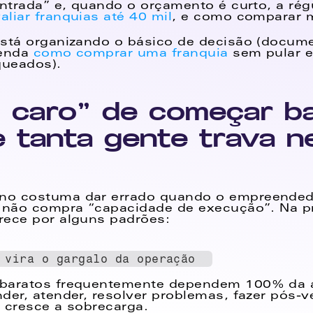
entrada” e, quando o orçamento é curto, a ré
liar franquias até 40 mil
, e como comparar 
stá organizando o básico de decisão (docume
tenda 
como comprar uma franquia
 sem pular e
queados).
o caro” de começar ba
 tanta gente trava ne
o costuma dar errado quando o empreended
 não compra “capacidade de execução”. Na prá
rece por alguns padrões: 
 vira o gargalo da operação  
baratos frequentemente dependem 100% da 
der, atender, resolver problemas, fazer pós-v
 cresce a sobrecarga.  