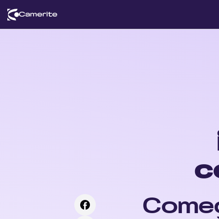
c
Começ