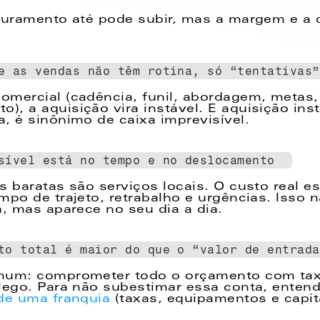
turamento até pode subir, mas a margem e a q
e as vendas não têm rotina, só “tentativas”
mercial (cadência, funil, abordagem, metas, 
, a aquisição vira instável. E aquisição inst
, é sinônimo de caixa imprevisível. 
sível está no tempo e no deslocamento  
s baratas são serviços locais. O custo real es
mpo de trajeto, retrabalho e urgências. Isso n
a, mas aparece no seu dia a dia. 
to total é maior do que o “valor de entrada
mum: comprometer todo o orçamento com tax
lego. Para não subestimar essa conta, entend
de uma franquia
 (taxas, equipamentos e capita