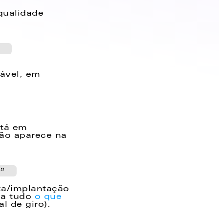
ualidade 
  
ável, em 
tá em 
ão aparece na 
”  
a/implantação 
a tudo 
o que 
l de giro).