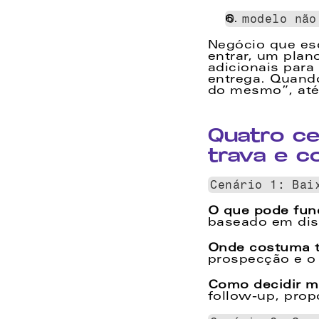
O modelo não
Negócio que esc
entrar, um plano
adicionais para
entrega. Quand
do mesmo”, até 
Quatro ce
trava e c
Cenário 1: Bai
O que pode func
baseado em disc
Onde costuma t
prospecção e o
Como decidir m
follow-up, pro