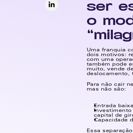
ser e
o mod
“mila
Uma franquia co
dois motivos: re
com uma operaç
também pode es
muito, vende de
deslocamento, t
Para não cair n
mas não são: 
Entrada baixa
Investimento 
capital de gi
Capacidade d
Essa separação 