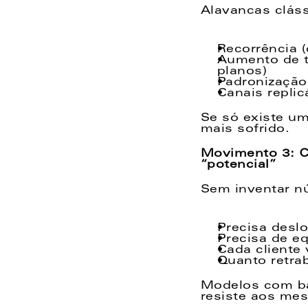
Alavancas cláss
Recorrência (
Aumento de t
planos) 
Padronização
Canais replic
Se só existe um
mais sofrido. 
Movimento 3: C
“potencial”  
Sem inventar nú
Precisa desl
Precisa de e
Cada cliente 
Quanto retrab
Modelos com ba
resiste aos mes