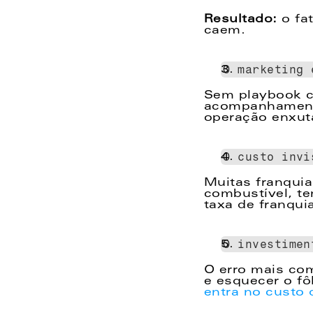
Resultado:
 o fa
caem. 
O marketing 
Sem playbook co
acompanhamento)
operação enxuta
O custo invi
Muitas franquia
combustível, te
taxa de franqui
O investimen
O erro mais co
e esquecer o fô
entra no custo 