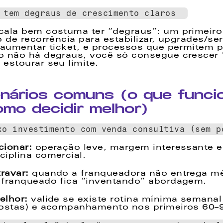
 tem degraus de crescimento claros  
ala bem costuma ter “degraus”: um primeiro 
 de recorrência para estabilizar, upgrades/ser
 aumentar ticket, e processos que permitem p
o não há degraus, você só consegue crescer 
estourar seu limite. 
nários comuns (o que funcio
omo decidir melhor)
xo investimento com venda consultiva (sem p
ionar: 
operação leve, margem interessante e
iplina comercial.  
ravar: 
quando a franqueadora não entrega mé
 franqueado fica “inventando” abordagem.  
elhor:
 valide se existe rotina mínima semanal 
postas) e acompanhamento nos primeiros 60–9