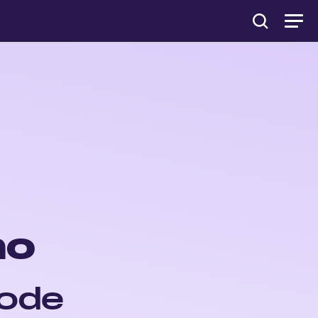
no
de 